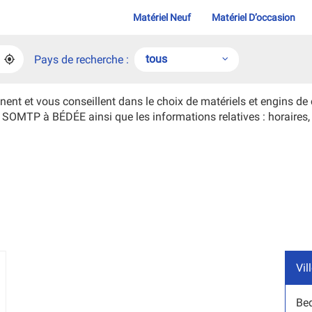
Matériel Neuf
Matériel D’occasion
tous
Pays de recherche :
À
PROXIMITÉ
,
tous
TROUVER
UNE
t vous conseillent dans le choix de matériels et engins de cha
AGENCE
Belgique
s SOMTP à BÉDÉE ainsi que les informations relatives : horaires,
SOMTP
France
Vil
lus
'options
Be