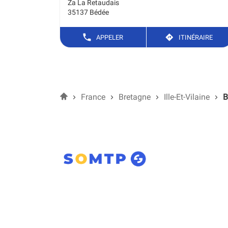
Za La Retaudais
35137 Bédée
NUMÉRO
JUSQ
APPELER
ITINÉRAIRE
DE
L'AG
TÉLÉPHONE
SOM
REN
Accueil
France
Bretagne
Ille-Et-Vilaine
B