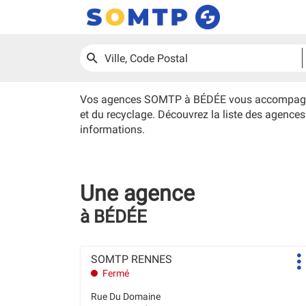
UNE
RECHERCHER
Ville,
AGENCE
SOMTP
Code
Postal
Vos agences SOMTP à BÉDÉE vous accompagnent e
et du recyclage. Découvrez la liste des agence
informations.
Une agence
à BÉDÉE
SOMTP
Agence
SOMTP RENNES
P
RENNES
:
Fermé
d
BÉDÉE
Rue Du Domaine