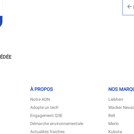
U'À
ENCE
TP
NES
ÉDÉE
À PROPOS
NOS MARQ
(ouvre
(ouvr
Notre ADN
Liebherr
dans
dans
(ouvre
Adopte un tech’
Wacker Neus
une
une
dans
nouvelle
nouve
(ouvre
(ouvre
Engagement QSE
Bell
une
fenêtre)
fenêt
dans
dans
nouvelle
(ouvre
(ouvre
Démarche environnementale
Merlo
une
une
fenêtre)
dans
dans
nouvelle
nouvelle
(ouvre
(ouvre
Actualités fraiches
Kubota
une
une
fenêtre)
fenêtre)