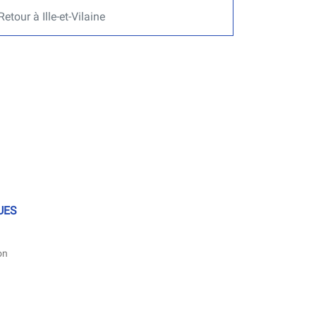
Retour à Ille-et-Vilaine
UES
e
(ouvre
on
dans
lle
une
re)
nouvelle
fenêtre)