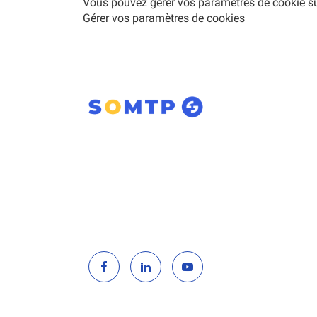
Vous pouvez gérer vos paramètres de cookie sur l
Gérer vos paramètres de cookies
Aller
Aller
Aller
sur
sur
sur
la
la
la