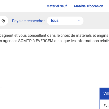
Matériel Neuf
Matériel D’occasion
tous
Pays de recherche :
À
PROXIMITÉ
,
tous
TROUVER
UNE
t et vous conseillent dans le choix de matériels et engins de
AGENCE
Belgique
e des agences SOMTP à EVERGEM ainsi que les informations relati
SOMTP
France
Vil
lus
'options
Ev