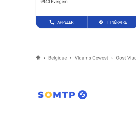
9940 Evergem
NUMÉRO
JUSQ
APPELER
ITINÉRAIRE
DE
L'AG
TÉLÉPHONE
SOM
BEL
GEN
Accueil
Belgique
Vlaams Gewest
Oost-Vla