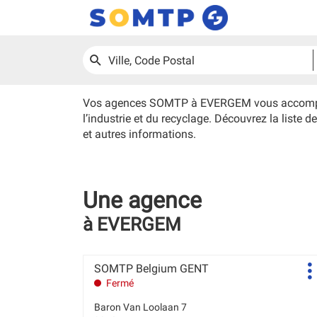
UNE
RECHERCHER
Ville,
AGENCE
SOMTP
Code
Postal
Vos agences SOMTP à EVERGEM vous accompagnen
l’industrie et du recyclage. Découvrez la list
et autres informations.
Une agence
à EVERGEM
SOMTP
Agence
SOMTP Belgium GENT
P
Belgium
:
Fermé
d
GENT
Baron Van Loolaan 7
EVERGEM