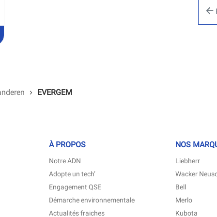
U'À
ENCE
TP
GIUM
T
anderen
EVERGEM
À PROPOS
NOS MARQ
(ouvre
(ouvr
Notre ADN
Liebherr
dans
dans
(ouvre
Adopte un tech’
Wacker Neus
une
une
dans
nouvelle
nouve
(ouvre
(ouvre
Engagement QSE
Bell
une
fenêtre)
fenêt
dans
dans
nouvelle
(ouvre
(ouvre
Démarche environnementale
Merlo
une
une
fenêtre)
dans
dans
nouvelle
nouvelle
(ouvre
(ouvre
Actualités fraiches
Kubota
une
une
fenêtre)
fenêtre)