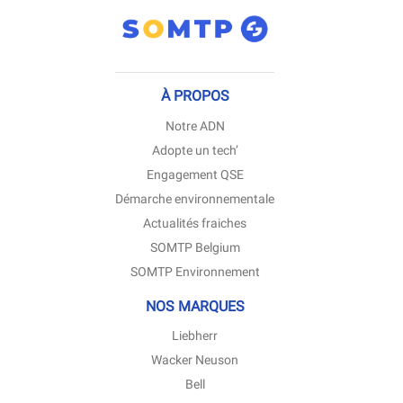
À PROPOS
(ouvre
Notre ADN
dans
(ouvre
Adopte un tech’
une
dans
nouvelle
(ouvre
Engagement QSE
une
fenêtre)
dans
nouvelle
(ouvre
Démarche environnementale
une
fenêtre)
dans
nouvelle
(ouvre
Actualités fraiches
une
fenêtre)
dans
nouvelle
(ouvre
SOMTP Belgium
une
fenêtre)
dans
nouvelle
(ouvre
SOMTP Environnement
une
fenêtre)
dans
nouvelle
une
fenêtre)
NOS MARQUES
nouvelle
fenêtre)
(ouvre
Liebherr
dans
(ouvre
Wacker Neuson
une
dans
nouvelle
(ouvre
Bell
une
fenêtre)
dans
nouvelle