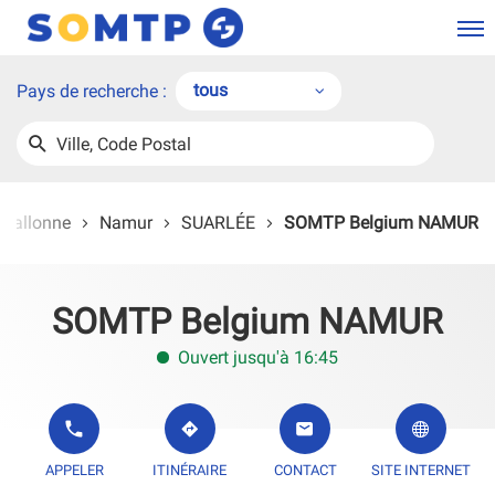
Men
tous
Pays de recherche :
tous
Ville,
UNE
HERCHER
Belgique
Code
AGENCE
SOMTP
Postal
France
 Wallonne
Namur
SUARLÉE
SOMTP Belgium NAMUR
SOMTP Belgium NAMUR
Ouvert jusqu'à 16:45
L'AGENCE SOMTP BELGIUM NAMUR
JUSQU'À L'AGENCE SOMTP BELGIUM NAM
L'AGENCE SOMTP BELG
APPELER
ITINÉRAIRE
CONTACT
SITE INTERNET