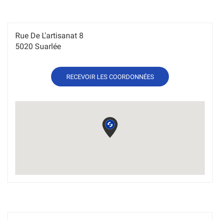
Rue De L'artisanat 8
5020 Suarlée
DE
RECEVOIR LES COORDONNÉES
L'AGENCE
SOMTP
BELGIUM
NAMUR
Horaires