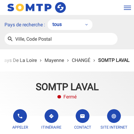
Men
tous
Pays de recherche :
tous
Ville,
UNE
HERCHER
Belgique
Code
AGENCE
SOMTP
Postal
France
Pays De La Loire
Mayenne
CHANGÉ
SOMTP LAVAL
SOMTP LAVAL
Fermé
L'AGENCE SOMTP LAVAL
JUSQU'À L'AGENCE SOMTP LAVAL
L'AGENCE SOMTP LAVAL
APPELER
ITINÉRAIRE
CONTACT
SITE INTERNET