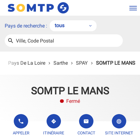
Men
tous
Pays de recherche :
tous
Ville,
UNE
HERCHER
Belgique
Code
AGENCE
SOMTP
Postal
France
e
Pays De La Loire
Sarthe
SPAY
SOMTP LE MANS
SOMTP LE MANS
Fermé
L'AGENCE SOMTP LE MANS
JUSQU'À L'AGENCE SOMTP LE MANS
L'AGENCE SOMTP LE MA
APPELER
ITINÉRAIRE
CONTACT
SITE INTERNET