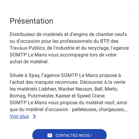
Présentation
Distributeur de matériels et d'engins de chantier neufs
ou d'occasion pour les professionnels du BTP, des
Travaux Publics, de l'industrie et du recyclage, l'agence
SOMTP Le Mans vous accompagne lors de votre
achat de matériel.
Située à Spay, l'agence SOMTP Le Mans propose à
l'achat des marques reconnues. Découvrez à la vente
les matériels Liebherr, Wacker Neuson, Bell, Merlo,
Bomag, Putzmeister, Kaeser et Speed Crane.
SOMTP Le Mans vous propose du matériel neuf, ainsi
que du matériel d'occasion : pelleteuses, chargeuses,
bouteurs, rouleaux compacteurs, plaques vibrantes,
Voir plus
marteaux piqueurs....
Vous pourrez également compléter l'équipement de
L'AGENCE
CONTACTEZ-NOUS !
votre matériel avec nos accessoires et outils pour